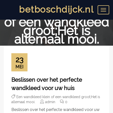
Een
betboschdijck.nl
Category:
wandkleed klein
T
o
of een wandkleed
g
groot;Het is
g
l
allemaal mooi.
e
n
a
Home
v
Een wandkleed klein of een wandkleed groot;Het is
i
23
allemaal mooi.
g
a
MEI
t
i
Beslissen over het perfecte
o
n
wandkleed voor uw huis
Een wandkleed klein of een wandkleed groot;Het is
allemaal mooi.
admin
0
Beslissen over het perfecte wandkleed voor uw