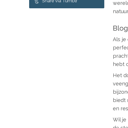
Share via Tumblr
wereld
natuur
Blog
Als je
perfe
pracht
hebt 
Het d
veeng
bijzon
biedt 
en res
Wil j
de ste