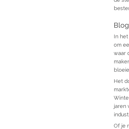
beste
Blog
In het
om een
waar 
maken 
bloeie
Het do
markt
Winter
jaren 
indust
Of je 