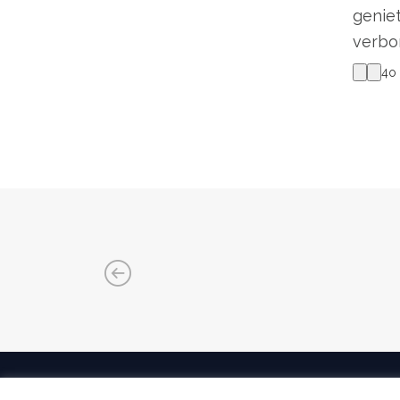
geniet
verbor
4o