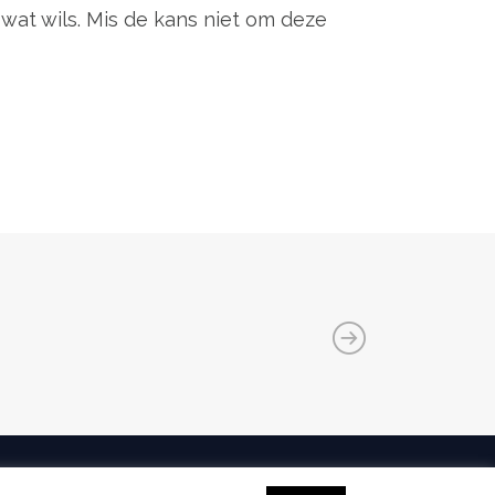
 wat wils. Mis de kans niet om deze
Copyright 2017 by K-Solutions.nl
Meer Leads