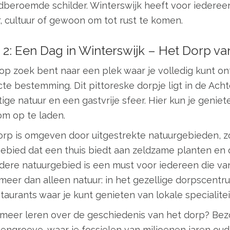
beroemde schilder. Winterswijk heeft voor iedereen 
, cultuur of gewoon om tot rust te komen.
 2: Een Dag in Winterswijk – Het Dorp va
 op zoek bent naar een plek waar je volledig kunt o
cte bestemming. Dit pittoreske dorpje ligt in de Ac
ige natuur en een gastvrije sfeer. Hier kun je geniet
om op te laden.
orp is omgeven door uitgestrekte natuurgebieden, z
ebied dat een thuis biedt aan zeldzame planten en d
dere natuurgebied is een must voor iedereen die van
meer dan alleen natuur: in het gezellige dorpscentru
taurants waar je kunt genieten van lokale specialitei
e meer leren over de geschiedenis van het dorp? B
engroeve, waar je fossielen van miljoenen jaren oud