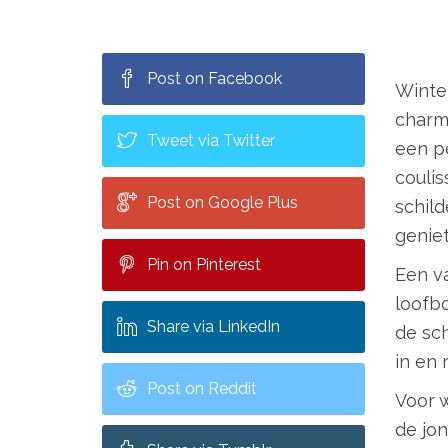
Post on Facebook
Winter
charm
Tweet via Twitter
een pe
coulis
Post on Google Plus
schild
geniet
Pin on Pinterest
Een v
loofbo
Share via LinkedIn
de sch
in en
Post on Reddit
Voor w
de jon