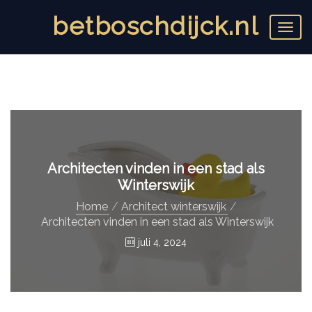
betboschdijck.nl
T
o
g
g
l
e
n
a
v
i
Architecten vinden in een stad als
g
a
Winterswijk
t
Home
Architect winterswijk
i
Architecten vinden in een stad als Winterswijk
o
n
juli 4, 2024